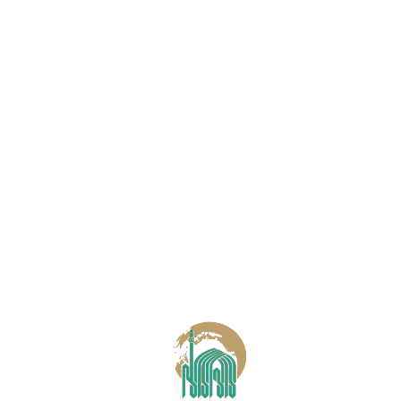
| مــنـو
بازگشت به خـانه
404
صفحه یافت نشد.
ممکن است این صفحه حذف شده باشد و یا آدرس URL را درست
وارد نکرده باشید.
مشهد، خیابان کوهسنگی ۱۱، عدالت ۱۸، پلاک ۹