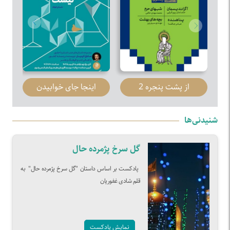
از پشت پنجره 2
اینجا جای خوابیدن
نیست
شنیدنی‌ها
گل سرخ پژمرده حال
پادکست بر اساس داستان "گل سرخ پژمرده حال" به
قلم شادی غفوریان
نمایش پادکست