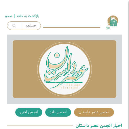
| مــنـو
بازگشت به خـانه
انجمن عصر داستان
انجمن طنز
انجمن ادبی
اخبار انجمن عصر داستان