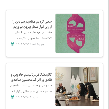
سعی کردیم مفاهیم بنیادین را
از زیر غبار شعار بیرون بیاوریم
نخستین دوره جایزه ادبی داستان
کوتاه هشت با محوریت کرامت
انسانی در سیره رضوی، با استقبال
چهارشنبه
۱۴۰۵/۰۲/۱۶
بی‌نظیر نویسندگان از هفت کشور
جهان مواجه شد. در این رویداد که
توسط مؤسسه آفرینش‌های هنری
آستان قدس رضوی برگزار شده است،
۲۵۵۹ اثر در ترازوی داوری قرار گرفتند
کالبدشکافی رئالیسم جادویی و
تا چهره‌های برتر این جریان ادبی
نقدی بر اثر غلامحسین ساعدی
شناخته شوند.
صد و سی و هشتمین نشست انجمن
«عصر داستان»، در حالی برگزار شد
که نقد و بررسی مجموعه داستان
شنبه
۱۴۰۵/۰۲/۰۵
«عزاداران بَیَل» اثر غلامحسین
ساعدی، محملی برای تلاقی