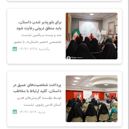
دیدگاه‌های نسل جدید نویسندگان با
نگاه پخته و حرفه‌ای، صادق کرمیار
شد.
برای باورپذیر شدن داستان،
باید منطق درونی رعایت شود
صد و بیست و یکمین نشست
تخصصی «عصر داستان»، با حضور
جمعی از نویسندگان مشهدی و
یکشنبه
۱۴۰۴/۰۷/۲۷
محمداسماعیل حاجی‌علیان نویسنده
کتاب "سرمه"، در مکتب هنر رضوان،
برگزارشد.
پرداخت شخصیت‌های عمیق در
داستان، کلید ارتباط با مخاطب
است
توسط مؤسسه آفرینش‌های هنری
آستان قدس رضوی، نشست
تخصصی «جهان داستان، جهان
شنبه
۱۴۰۴/۰۷/۱۹
اغراق»، عصر شانزدهم مهر در
نگارخانه رضوان، برگزار شد.