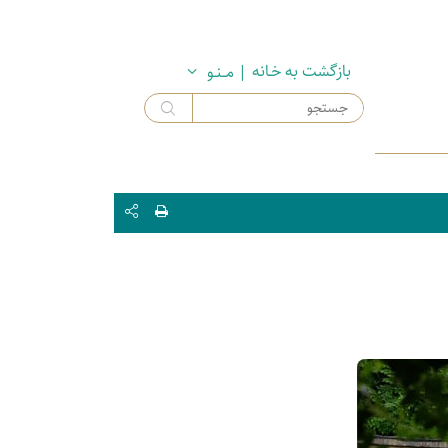
بازگشت به خـانه
| مــنـو