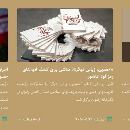
«حسین، زبانی دیگر»؛ تلاشی برای کشف لایه‌های
رمزآلود عاشورا
حسین
صفر،
آئین رونمایی کتاب "حسین، زبانی دیگر" با مشارکت مؤسسه
مؤسسه
ی تولید شده است و از شنبه ۱۷ مردادماه
آفرینشهای هنری و بنیاد پژوهشهای اسلامی آستان قدس رضوی در
حسینی
نگارخانه رضوان برگزار شد.
نمایشی
سیره ا
ب
دوشنبه
۱۴۰۵/۰۵/۱۲
ادامه مطلب