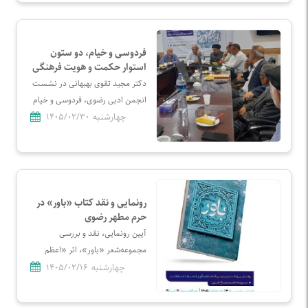
انجمن رضوی برگزار شد.
فردوسی و خیام، دو ستون
استوار حکمت و هویت فرهنگی
ایران‌اند
دکتر مجید تقوی بهبهانی در نشست
انجمن ادبی رضوی، فردوسی و خیام
را دو قله ماندگار حکمت، هویت و
چهارشنبه
۱۴۰۵/۰۲/۳۰
زبان فارسی دانست.
رونمایی و نقد کتاب «باور» در
حرم مطهر رضوی
آیین رونمایی، نقد و بررسی
مجموعه‌شعر «باور»، اثر «اعظم
صباغ خور»، روز دوشنبه ۱۴
چهارشنبه
۱۴۰۵/۰۲/۱۶
اردیبهشت ماه به همت موسسه
آفرینش‌های هنری آستان قدس