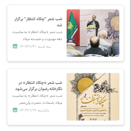
رضوی برگزار می‌شود.
شب شعر "چکاد انتظار" برگزار
شد
شب شعر «چکاد انتظار» به مناسبت
دهه مهدویت و خجسته میلاد
باسعادت مولای منتظران حضرت
سه شنبه
۱۴۰۴/۱۱/۲۱
حجت (عج) با حضور شاعران مطرح
کشور و علاقه‌مندان به دنیای شعر در
نگارخانه رضوان مشهد از سوی
مؤسسه آفرینش‌های هنری آستان
قدس رضوی برگزار شد.
شب شعر «چکاد انتظار» در
نگارخانه رضوان برگزار می‌شود
شب شعر «چکاد انتظار» به مناسبت
میلاد باسعادت حضرت ولی‌عصر
(عج) و با هدف ترویج فرهنگ مهدوی
یکشنبه
۱۴۰۴/۱۱/۱۹
و پاسداشت شعر آیینی، روز دوشنبه
۲۰ بهمن ساعت ۱۷:۳۰ در نگارخانه
رضوان وابسته به مؤسسه