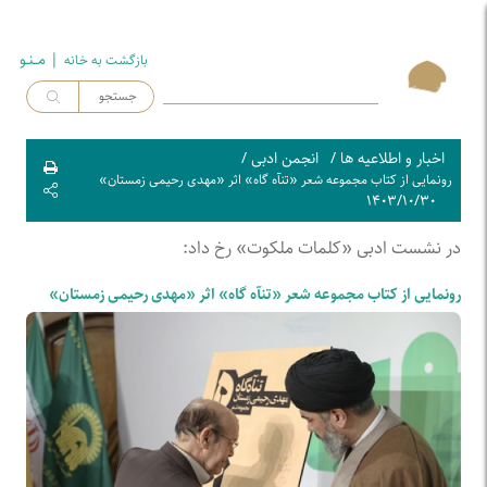
| مــنـو
بازگشت به خـانه
اخبار و اطلاعیه ها
/
انجمن ادبی
/
رونمایی از کتاب مجموعه شعر «تنآه گاه» اثر «مهدی رحیمی زمستان»
۱۴۰۳/۱۰/۳۰
در نشست ادبی «کلمات ملکوت» رخ داد:
رونمایی از کتاب مجموعه شعر «تنآه گاه» اثر «مهدی رحیمی زمستان»