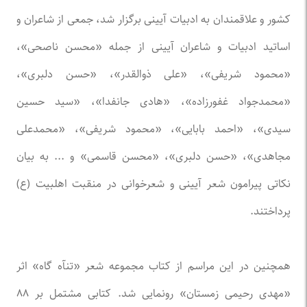
کشور و علاقمندان به ادبیات آیینی برگزار شد، جمعی از شاعران و
اساتید ادبیات و شاعران آیینی از جمله «محسن ناصحی»،
«محمود شریفی»، «علی ذوالقدر»، «حسن دلبری»،
«محمدجواد غفورزاده»، «هادی جانفدا»، «سید حسین
سیدی»، «احمد بابایی»، «محمود شریفی»، «محمدعلی
مجاهدی»، «حسن دلبری»، «محسن قاسمی» و ... به بیان
نکاتی پیرامون شعر آیینی و شعرخوانی در منقبت اهلبیت (ع)
پرداختند.
همچنین در این مراسم از کتاب مجموعه شعر «تنآه گاه» اثر
«مهدی رحیمی زمستان» رونمایی شد. کتابی مشتمل بر ۸۸