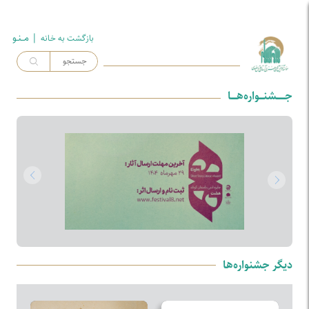
| مــنـو
بازگشت به خـانه
جــــــشنـــواره‌هــــا
دیگر جشنواره‌ها