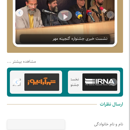
Play
نشست خبری جشنواره گنجینه مهر
مشاهده بیشتر ...
نخستین
در
جشنواره
آستانه
هنری
ولادت
"گنجینه
امام
مهر"
رضا
ارسال نظرات
با
(ع)
هدف
اختتامیه
حمایت
و
از
نمایشگاه
نام و نام خانوادگی
تولیدکنندگان
آثار