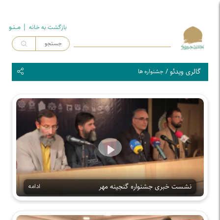
| مــنـو
بازگشت به خـانه
گالری ویدئو
/
جشنواره ها
Play
نشست خبری جشنواره گنجینه مهر
ادامه