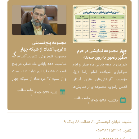
مجموعه پنج‌قسمتی
«حس
«غریب‌آشنا» از شبکه چهار
برای
چهار مجموعه نمایشی در حرم
سیما روی آنتن می‌رود
عاشو
 با
مجموعه تلویزیونی «غریب‌آشنا»، به
آئین
مطهر رضوی به روی صحنه
می‌رود
ن با
مناسبت دهه پایانی ماه صفر، در پنج
دیگر
هم‌زمان با دهه پایانی ماه صفر و ایام
 در
قسمت ۵۵ دقیقه‌ای تولید شده است
هنری
سوگواری شهادت امام رضا (ع)،
نگارخانه رضوان مشهد برپاست و تا ۲۰
و از شنبه ۱۷ مردادماه از شبکه چهار
آست
مؤسسه آفرینش‌های هنری آستان
 به
سیما، روی آنتن می‌رود.
رضوا
قدس رضوی، مجموعه‌ای از نمایش‌ها
لب
ادامه مطلب
شنبه
۱۴۰۵/۰۵/۱۷
و اجرا‌های محیطی را در نقاط مختلف
ادامه مطلب
یکشنبه
۱۴۰۵/۰۵/۱۸
حرم مطهر رضوی تدارک دیده است
که از ۱۷ مردادماه آغاز شده و بخشی
از این برنامه‌ها تا پایان شهریور، ادامه
مشهد، خیابان کوهسنگی ۱۱، عدالت ۱۸، پلاک ۹
خواهد داشت.
تلفن:
۰۵۱-۳۸۴۴۵۱۴۲-۴