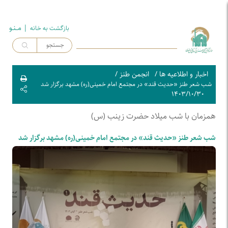
| مــنـو
بازگشت به خـانه
اخبار و اطلاعیه ها
/
انجمن طنز
/
شب شعر طنز «حدیث قند» در مجتمع امام خمینی(ره) مشهد برگزار شد
۱۴۰۳/۱۰/۳۰
همزمان با شب میلاد حضرت زینب (س)
شب شعر طنز «حدیث قند» در مجتمع امام خمینی(ره) مشهد برگزار شد