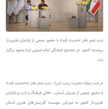
شب شعر طنز «حدیث قند» با حضور جمعی از شاعران طنزپرداز
برجسته کشور در مجتمع فرهنگی امام خمینی (ره) مشهد برگزار
شد.
در شب میلاد حضرت زینب (س) ، شب شعر طنز ««حدیث قند»
با حضور جمعی از مدیران آستان ، اهالی فرهنگ و ادب و شاعران
طنزپرداز کشور به میزبانی موسسه آفرینش‌های هنری آستان