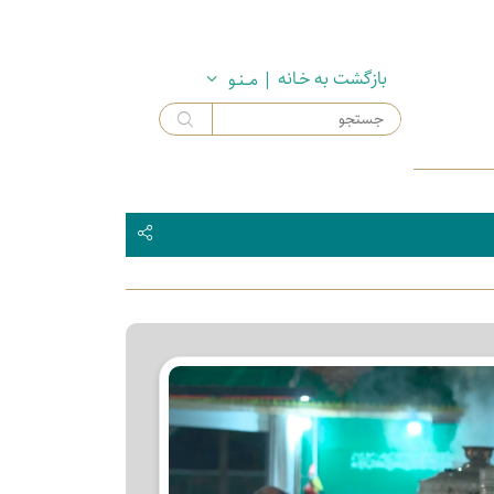
بازگشت به خـانه
| مــنـو