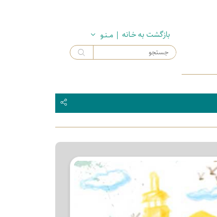
بازگشت به خـانه
| مــنـو