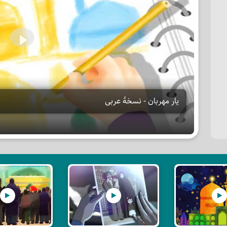
Play
یار مهربان - نسخۀ عربی