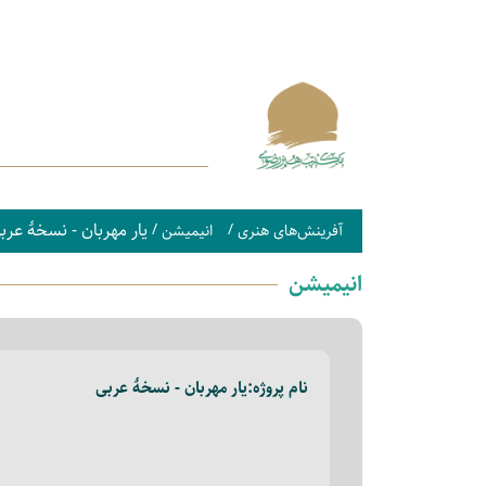
یار مهربان - نسخۀ عرب
/
/
آفرینش‌های هنری
انیمیشن
انیمیشن
نام پروژه:
یار مهربان - نسخۀ عربی