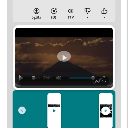
۰
۰
۲۱۷
(0)
دانلود
Play
03:01
یاد آرش
Play
Mute
Enter
fullscreen