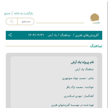
| مــنـو
بازگشت به خـانه
آفرینش‌های هنری
/
نماهنگ
/
۱۴۰۴/۰۳/۳۱
یاد آرش
نماهنگ
نام پروژه:
یاد آرش
نماهنگ یاد آرش
شاعر : محمد جواد منوچهری
خواننده : محمد نژآد باقر
آهنگساز : مهدی اسکندری
تهیه شده در موسسه آفرینشهای هنری