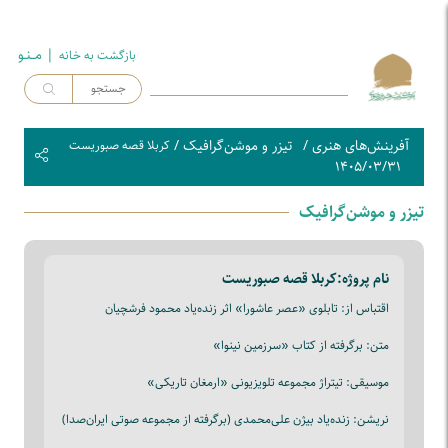
| مــنـو
بازگشت به خـانه
آفرینش‌های هنری
/
تیزر و موشن‌گرافیک
/
کربلا قصه صبوریست
۱۴۰۵/۰۳/۳۱
تیزر و موشن‌گرافیک
نام پروژه:
کربلا قصه صبوریست
اقتباس از: تابلوی «عصر عاشورا» اثر زنده‌یاد محمود فرشچیان
متن: برگرفته از کتاب «سرزمین نینوا»
موسیقی: تیتراژ مجموعه تلویزیونی «ارمغان تاریکی»
نریشن: زنده‌یاد بیژن علی‌محمدی (برگرفته از مجموعه صوتی ایران‌صدا)