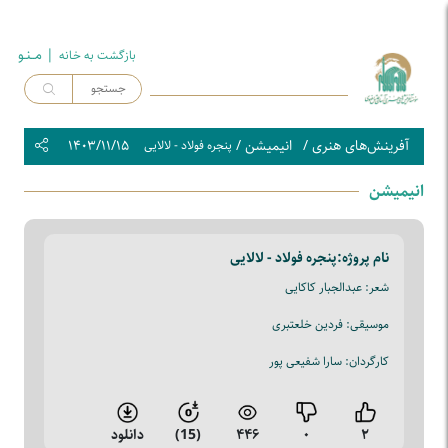
| مــنـو
بازگشت به خـانه
آفرینش‌های هنری
/
انیمیشن
/
۱۴۰۳/۱۱/۱۵
پنجره فولاد - لالایی
انیمیشن
نام پروژه:
پنجره فولاد - لالایی
شعر: عبدالجبار کاکایی
موسیقی: فردین خلعتبری
کارگردان: سارا شفیعی پور
۲
۰
۴۴۶
(15)
دانلود