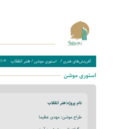
هنر انقلاب
۲/۰۳
/
/
آفرینش‌های هنری
استوری موشن
استوری موشن
نام پروژه:
هنر انقلاب
طراح موشن: مهدی عظیما