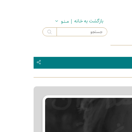
بازگشت به خـانه
| مــنـو