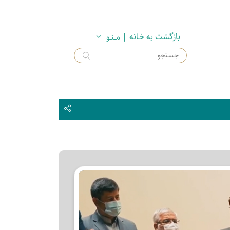
بازگشت به خـانه
| مــنـو