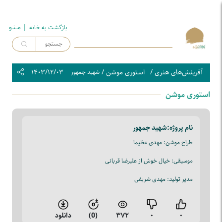
| مــنـو
بازگشت به خـانه
آفرینش‌های هنری
/
استوری موشن
/
۱۴۰۳/۱۲/۰۳
شهید جمهور
استوری موشن
نام پروژه:
شهید جمهور
طراح موشن: مهدی عظیما
موسیقی: خیال خوش از علیرضا قربانی
مدیر تولید: مهدی شریفی
۰
۰
۳۷۲
(0)
دانلود