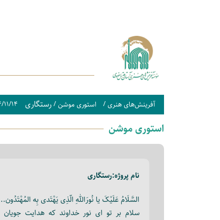
رستگاری
/۱۱/۱۴
/
/
آفرینش‌های هنری
استوری موشن
استوری موشن
نام پروژه:
رستگاری
السَّلَامُ عَلَیْکَ یا نُورَاللهِ الّذِی یَهْتَدی بِه المُهْتَدُون...
سلام بر تو ای نور خداوند که هدایت جویان ب