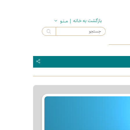
بازگشت به خـانه
| مــنـو