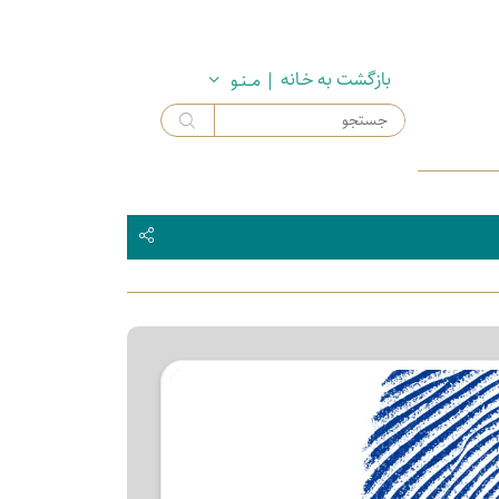
بازگشت به خـانه
| مــنـو