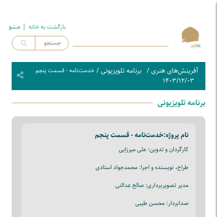
| مــنـو
بازگشت به خـانه
آفرینش‌های هنری
/
برنامه تلویزیونی
/
خدمت‌نامه - قسمت پنجم
۱۴۰۳/۱۲/۰۳
برنامه تلویزیونی
نام پروژه:
خدمت‌نامه - قسمت پنجم
کارگردان و تدوین: علی میرزایی
طراح، نویسنده و اجرا: محمدجواد استادی
مدیر تصویربرداری: صالح عدالتی
صدابردار: محسن طیبی