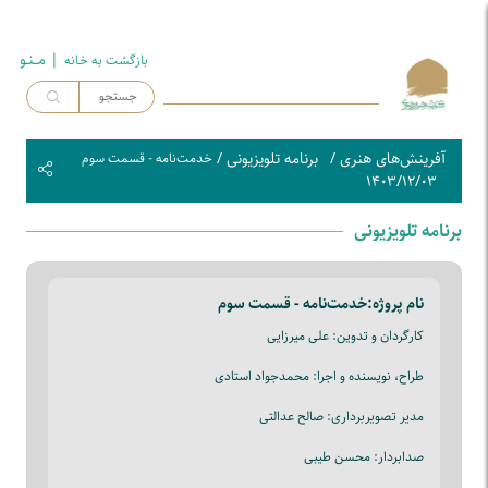
| مــنـو
بازگشت به خـانه
آفرینش‌های هنری
/
برنامه تلویزیونی
/
خدمت‌نامه - قسمت سوم
۱۴۰۳/۱۲/۰۳
برنامه تلویزیونی
نام پروژه:
خدمت‌نامه - قسمت سوم
کارگردان و تدوین: علی میرزایی
طراح، نویسنده و اجرا: محمدجواد استادی
مدیر تصویربرداری: صالح عدالتی
صدابردار: محسن طیبی