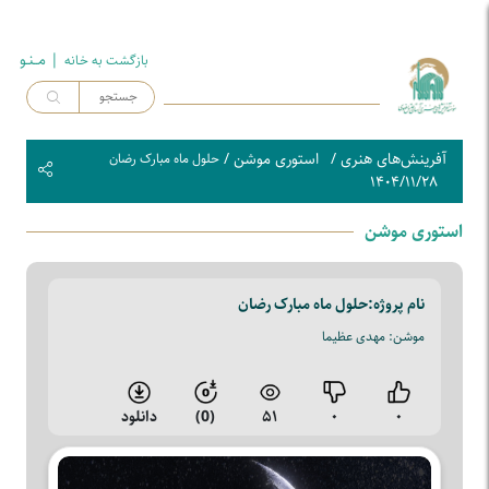
| مــنـو
بازگشت به خـانه
آفرینش‌های هنری
/
استوری موشن
/
حلول ماه مبارک رضان
۱۴۰۴/۱۱/۲۸
استوری موشن
نام پروژه:
حلول ماه مبارک رضان
موشن: مهدی عظیما
۰
۰
۵۱
(0)
دانلود