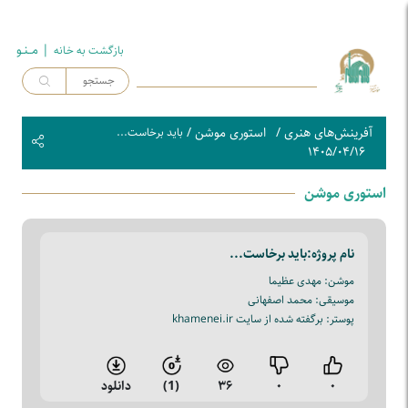
| مــنـو
بازگشت به خـانه
آفرینش‌های هنری
/
استوری موشن
/
باید برخاست...
۱۴۰۵/۰۴/۱۶
استوری موشن
نام پروژه:
باید برخاست...
موشن: مهدی عظیما
موسیقی: محمد اصفهانی
پوستر: برگفته شده از سایت khamenei.ir
۰
۰
۳۶
(1)
دانلود