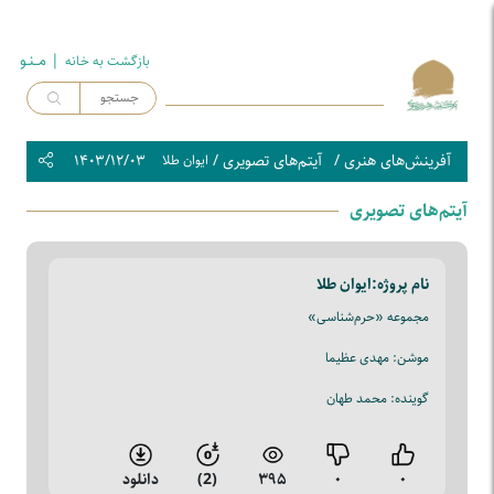
| مــنـو
بازگشت به خـانه
آفرینش‌های هنری
/
آیتم‌های تصویری
/
۱۴۰۳/۱۲/۰۳
ایوان طلا
آیتم‌های تصویری
نام پروژه:
ایوان طلا
مجموعه «حرم‌شناسی»
موشن: مهدی عظیما
گوینده: محمد طهان
۰
۰
۳۹۵
(2)
دانلود