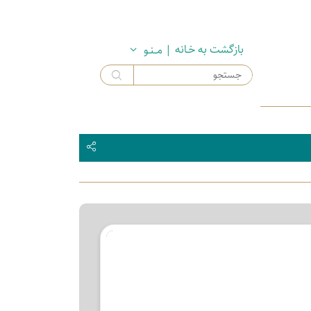
بازگشت به خـانه
| مــنـو