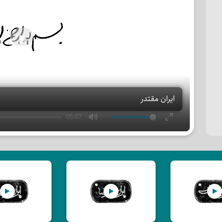
Play
ایران مقتدر
05:07
Mute
Enter
fullscreen