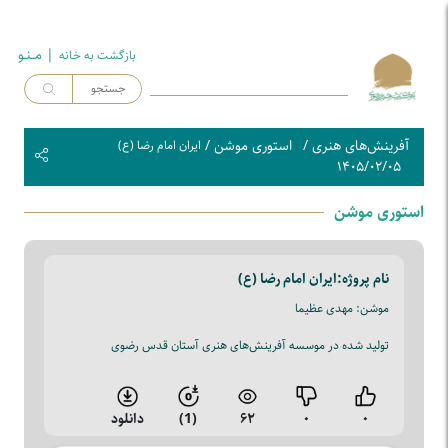
| مــنـو
بازگشت به خـانه
آفرینش‌های هنری
/
استوری موشن
/
ایران امام رضا (ع)
۱۴۰۵/۰۲/۰۵
استوری موشن
نام پروژه:
ایران امام رضا (ع)
موشن: مهدی عظیما
تولید شده در موسسه آفرینش‌های هنری آستان قدس رضوی
۰
۰
۶۲
(1)
دانلود