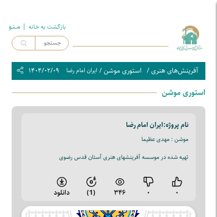
| مــنـو
بازگشت به خـانه
آفرینش‌های هنری
/
استوری موشن
/
۱۴۰۴/۰۲/۰۹
ایران امام رضا
استوری موشن
نام پروژه:
ایران امام رضا
موشن : مهدی عظیما
تهیه شده در موسسه آفرینشهای هنری آستان قدس رضوی
۰
۰
۳۴۶
(1)
دانلود