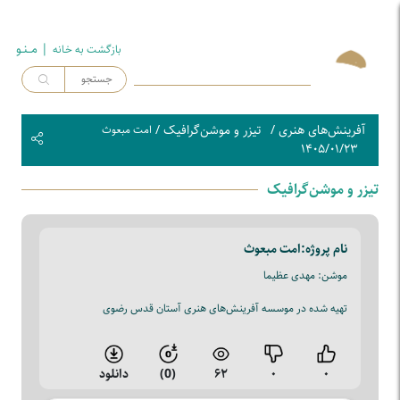
| مــنـو
بازگشت به خـانه
آفرینش‌های هنری
/
تیزر و موشن‌گرافیک
/
امت مبعوث
۱۴۰۵/۰۱/۲۳
تیزر و موشن‌گرافیک
نام پروژه:
امت مبعوث
موشن: مهدی عظیما
تهیه شده در موسسه آفرینش‌های هنری آستان قدس رضوی
۰
۰
۶۲
(0)
دانلود