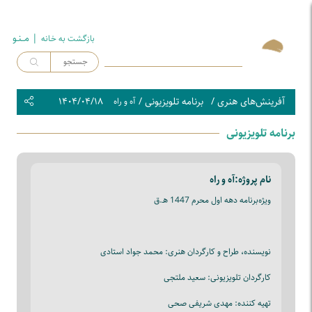
| مــنـو
بازگشت به خـانه
آفرینش‌های هنری
/
برنامه تلویزیونی
/
۱۴۰۴/۰۴/۱۸
آه و راه
برنامه تلویزیونی
نام پروژه:
آه و راه
ویژه‌برنامه دهه اول محرم 1447 هـ.ق
نویسنده، طراح و کارگردان هنری: محمد جواد استادی
کارگردان تلویزیونی: سعید ملتجی
تهیه کننده: مهدی شریفی صحی