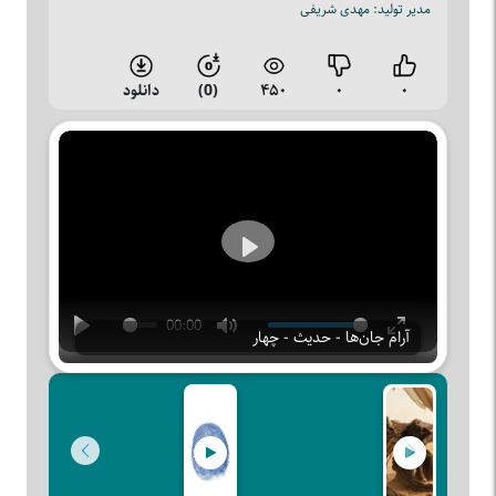
مدیر تولید: مهدی شریفی
۰
۰
۴۵۰
(0)
دانلود
Play
00:00
آرام جان‌ها - حدیث - چهار
Play
Mute
Enter
fullscreen