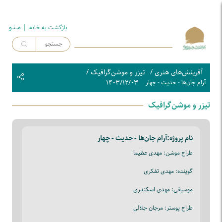
| مــنـو
بازگشت به خـانه
آفرینش‌های هنری
/
تیزر و موشن‌گرافیک
/
۱۴۰۳/۱۲/۰۳
آرام جان‌ها - حدیث - چهار
تیزر و موشن‌گرافیک
نام پروژه:
آرام جان‌ها - حدیث - چهار
طراح موشن: مهدی عظیما
گوینده: مهدی تفکری
موسیقی: مهدی اسکندری
طراح پوستر: مرجان جلالی