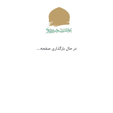
مدیر تولید: مهدی شریفی
۰
۰
۳۹۶
(0)
دانلود
در حال بارگذاری صفحه...
آرام جان‌ها - حدیث - شش