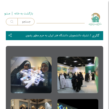
| مــنـو
بازگشت به خـانه
گالری
/
تشرف دانشجویان دانشگاه هنر ایران به حرم مطهر رضوی