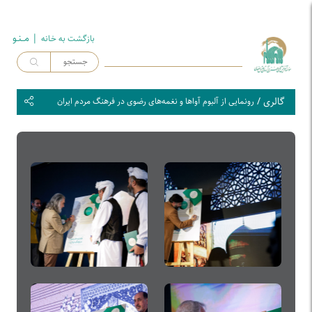
| مــنـو
بازگشت به خـانه
گالری
/
رونمایی از آلبوم آوا‌ها و نغمه‌های رضوی در فرهنگ مردم ایران