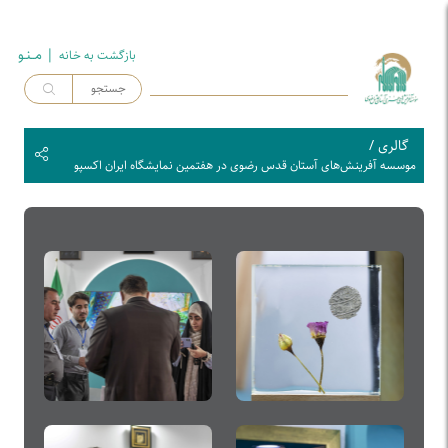
| مــنـو
بازگشت به خـانه
گالری
/
موسسه آفرینش‌های آستان قدس رضوی در هفتمین نمایشگاه ایران اکسپو