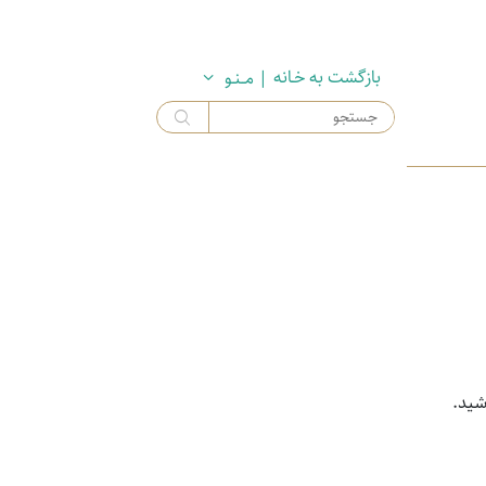
بازگشت به خـانه
| مــنـو