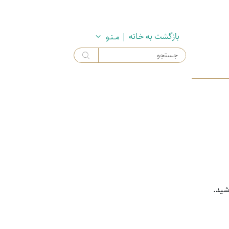
بازگشت به خـانه
| مــنـو