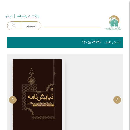
| مــنـو
بازگشت به خـانه
۱۴۰۵/۰۳/۲۶
نیایش نامه