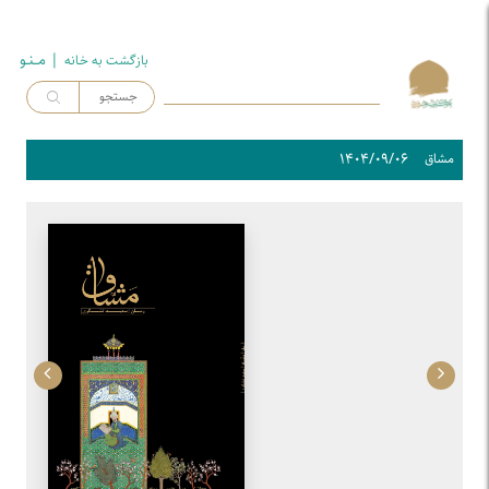
| مــنـو
بازگشت به خـانه
۱۴۰۴/۰۹/۰۶
مشاق