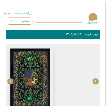
| مــنـو
بازگشت به خـانه
۱۴۰۵/۰۳/۲۶
غریب قریب