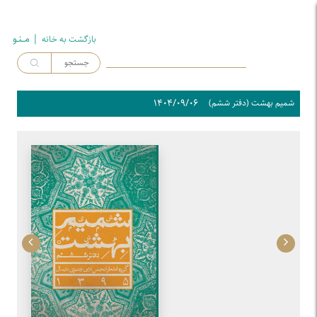
| مــنـو
بازگشت به خـانه
۱۴۰۴/۰۹/۰۶
شمیم بهشت (دفتر ششم)