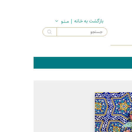
بازگشت به خـانه
| مــنـو