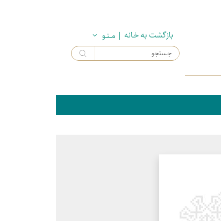
بازگشت به خـانه
| مــنـو