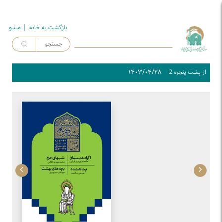
| مــنـو
بازگشت به خـانه
۱۴۰۳/۰۴/۲۸
از پشت پنجره 2