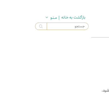
بازگشت به خـانه
| مــنـو