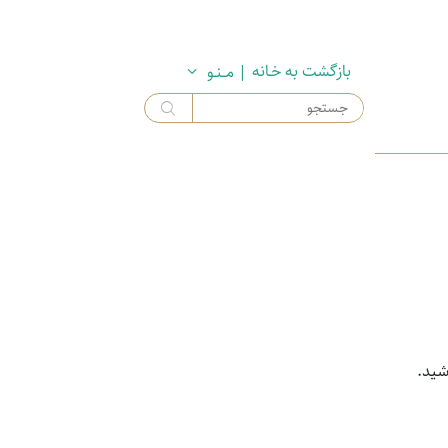
بازگشت به خـانه
| مــنـو