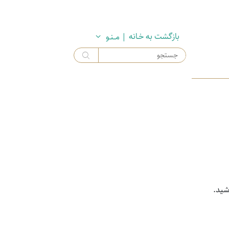
بازگشت به خـانه
| مــنـو