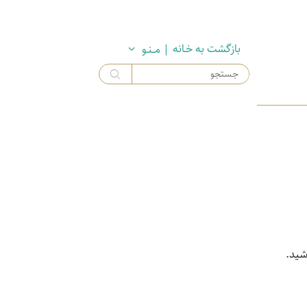
بازگشت به خـانه
| مــنـو